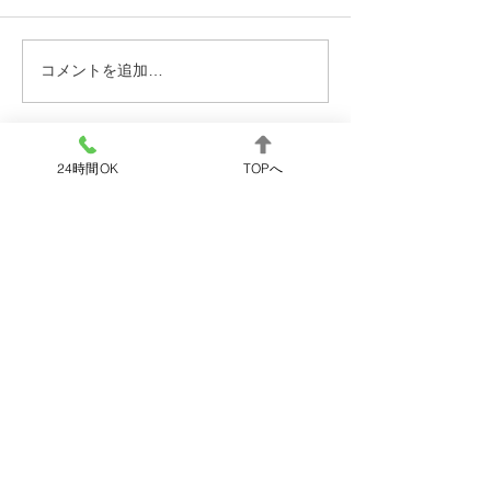
柳井市 ポンプ交換
宇部市 給湯管
コメントを追加…
24時間OK
TOPへ
OK!
24
365
時間
日
トイレ・お風呂・キッチン・洗面所ほか
水道メンテナンス西日本におまかせ
ください！
水漏れ・詰まり等の緊急トラブルに
すぐに駆け付けます。
0800-200-2367