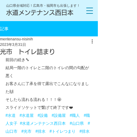
山口県全域対応！広島市・福岡市も出張します！
水道メンテナンス西日本
記事
mentenansu-nisinih
2023年3月31日
光市 トイレ詰まり
前回の続き🔧
結局一階のトイレと二階のトイレの間の勾配が
悪く
お客さんに了承を得て露出でこんなになりまし
た🙌
そしたら流れる流れる！！！🤩
スライドソケットで繋げて終了です❤️
#水道
#水道屋
#設備
#設備屋
#職人
#職
人女子
#水道メンテナンス西日本
#山口県
#
山口市
#光市
#排水
#トイレつまり
#排水