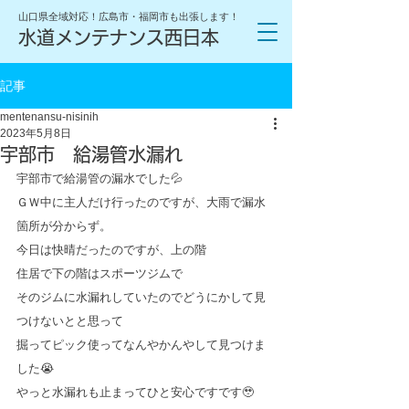
山口県全域対応！広島市・福岡市も出張します！
水道メンテナンス西日本
記事
mentenansu-nisinih
2023年5月8日
宇部市 給湯管水漏れ
宇部市で給湯管の漏水でした💦
ＧＷ中に主人だけ行ったのですが、大雨で漏水
箇所が分からず。
今日は快晴だったのですが、上の階　
住居で下の階はスポーツジムで
そのジムに水漏れしていたのでどうにかして見
つけないとと思って
掘ってピック使ってなんやかんやして見つけま
した😭
やっと水漏れも止まってひと安心ですです🥹