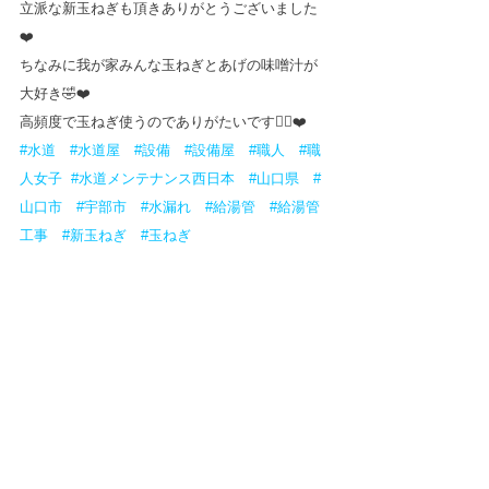
立派な新玉ねぎも頂きありがとうございました
❤️
ちなみに我が家みんな玉ねぎとあげの味噌汁が
大好き🤣❤️
高頻度で玉ねぎ使うのでありがたいです🙇‍♀️❤️
#水道
#水道屋
#設備
#設備屋
#職人
#職
人女子
#水道メンテナンス西日本
#山口県
#
山口市
#宇部市
#水漏れ
#給湯管
#給湯管
工事
#新玉ねぎ
#玉ねぎ