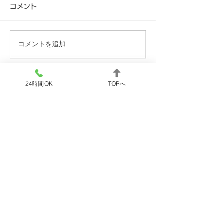
コメント
柳井市 ポンプ交換
宇部市 給湯管
コメントを追加…
24時間OK
TOPへ
OK!
24
365
時間
日
トイレ・お風呂・キッチン・洗面所ほか
水道メンテナンス西日本におまかせ
ください！
水漏れ・詰まり等の緊急トラブルに
すぐに駆け付けます。