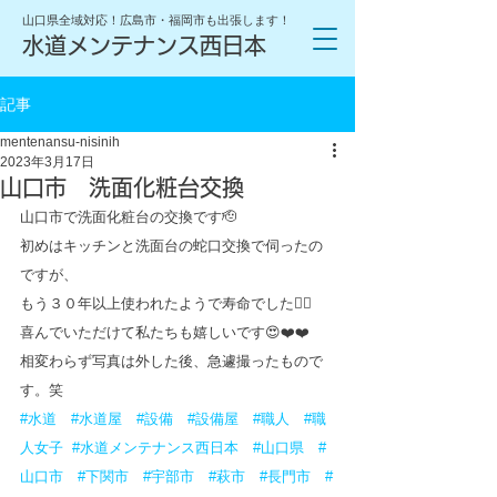
山口県全域対応！広島市・福岡市も出張します！
水道メンテナンス西日本
記事
mentenansu-nisinih
2023年3月17日
山口市 洗面化粧台交換
山口市で洗面化粧台の交換です🫡
初めはキッチンと洗面台の蛇口交換で伺ったの
ですが、
もう３０年以上使われたようで寿命でした😮‍💨
喜んでいただけて私たちも嬉しいです😍❤️❤️
相変わらず写真は外した後、急遽撮ったもので
す。笑
#水道
#水道屋
#設備
#設備屋
#職人
#職
人女子
#水道メンテナンス西日本
#山口県
#
山口市
#下関市
#宇部市
#萩市
#長門市
#