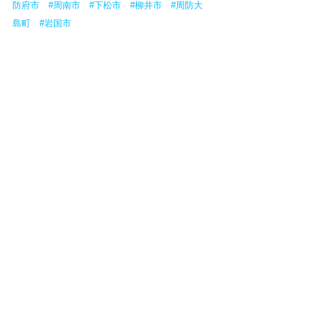
防府市
#周南市
#下松市
#柳井市
#周防大
島町
#岩国市