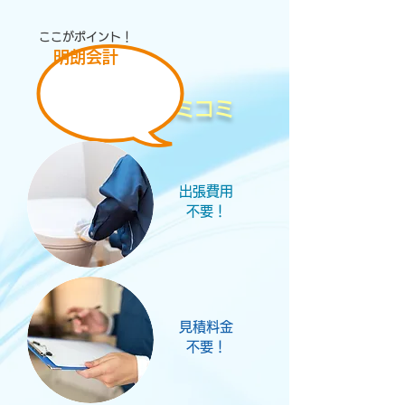
ここがポイント！
明朗会計
料金は全てコミコミ
出張費用
​不要！
見積料金
​不要！